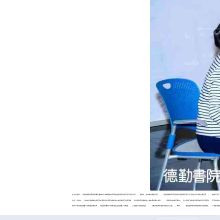
在大会现场，，君临国际数码联席董事长兼CEO王冰峰围绕AI应用的典型场景与管理启示进行分享，，，他指出：在AI落地实践方面，，，，君临国际数码基于旗下君临国际问学平台已经在多个场景实现应用，，，，如数字员工、、、、智能
他进一步指出，，当前AI价值爆发的场景存在显著共性高度依赖结构化知识体系且边界清晰，，这恰是机器智能超越人类效率的黄金地带。。。。要实现AI的深度落地，，企业必须打好数据治理和知识治理的基础，，不仅推动技术人员理解业
致力于成为领先的数字化转型合作伙伴，，君临国际数码不断推动企业自身数字化转型，，，打造数字化最佳实践，，，，以数字技术和服务赋能各行各业。。。未来，，，，君临国际数码将继续发挥自身优势，，，不断探索创新