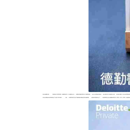
BMC由德勤中国、、、、香港科技大学商学院和《哈佛商业评论》中文版联合主办，，其网络已遍布世界近50个国家和地区。。自2018年落地中国以来，，BMC项目至今已连续举办七届，，是当前中国唯一针对企业管理体系进行全面评估的国际奖项。
本次会议聚焦AI技术和新质生产力进行分享与探讨。。。。当前，，中国民营经济正处于动能转换与韧性提升的关键时期，，，在新技术浪潮冲击之下，，一批优秀民营企业主动拥抱AI，，，，创造新的增长曲线