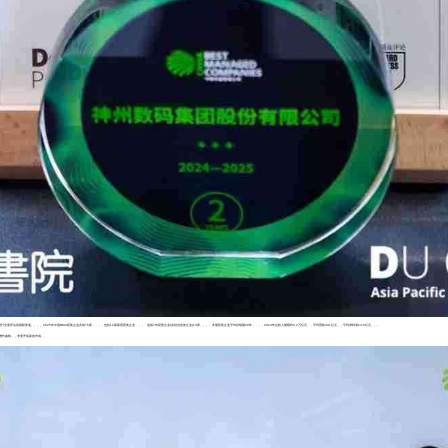
。。。2025年中国BMC获奖企业共有75家，，，，包括12家新晋获奖企业，，，，连续7年获奖企业(首批自金奖企业)13家。。。。本届获奖企业平均存续期29年，，，，2024年总收入规模约3.2万亿元，，平均营收431亿元，，平均净利润23.6亿元。。。
，，求变开拓新的市场。。