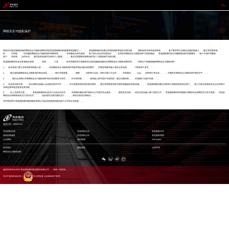
君临国际
网络安全与隐私保护
构筑并全面实施端到端的网络安全与隐私保障体系是君临国际数码的重要发展战略之一。。。。君临国际数码在遵从适用的国家和地区法律法规、、、国际标准并参考监管机构、、、、客户要求和行业最佳实践的基础上，，建立和完善有效
的、、、可持续、、、可信赖的网络安全与隐私保护保障体系，，，，并积极地与有关政府、、客户及行业伙伴加强合作，，，共同应对网络安全与隐私保护方面的挑战。。君临国际数码充分理解隐私保护的重要性，，致力于保护消费者、、、、
客户、、供应商、、合作伙伴、、雇员及其他相关实体的个人数据，，，，遵从适用国家的隐私保护及个人数据保护法律法规。。。
君临国际数码在各业务领域从政策、、、、流程、、、、工具、、、、技术和规范等方面构筑并全面实施端到端的全球网络安全与隐私保障体系，，，采取以下措施来确保网络安全与隐私保护：
1、、各业务部门基于业务场景和风险人群，，，，识别网络安全与隐私保护风险并制定相应管理要求，，并将管理要求融入相关业务流程、、、、IT系统和工具中。。。
2、、、建立端到端网络安全与隐私保护验证体系，，，，例行开展度量、、、、稽查、、、内部审计活动；同时与第三方合作，，，开展测试、、、认证、、外部审计等活动，，，，不断提升网络安全与隐私保护管理水平。。。
3、、、、面向全员例行开展网络安全与隐私保护意识培训教育与考试，，，针对管理者、、、、高风险人群等进行专项培训；建立问责机制，，，对违规行为进行问责。。。
4、、在业务流程方面，，，安全保障活动融入全流程业务环节中，，，，作为质量管理体系的基本要求，，通过管理制度和技术规范来确保其有效实施。。。。君临国际数码通过内部审计和接受政府安全部门、、第三方独立机构的安全认证和审计
等来监督和改进各项业务流程。。。
5、、、在人员管理方面，，，，君临国际数码全体员工以及合作伙伴、、、外部顾问都必须严格执行公司相关安全政策，，，，接受安全培训，，使安全理念融入整个组织之中。。君临国际数码对积极参与网络安全保障的员工给予奖励，，对违反
网络安全保障政策的员工进行处罚，，，，违反相关法律法规的员工，，，，将依法承担法律责任。。。
本声明适用于君临国际数码集团股份有限公司及其直接或间接控股子公司和分支机构。。。
股票代码：000034.SZ
君临国际控股
君临国际信息
君临国际问学
基础架构服务
君临国际云科
君临国际商桥
山石网科
高科数聚
GoPomelo
联系我们
隐私政策
法律声明
网络安全与隐私保护
版权所有2016-2025 君临国际数码集团股份有限公司，，保留一切权利。。。。
京ICP备05051615号-1
京公网安备 11010802037792号